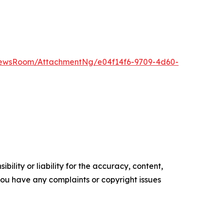
NewsRoom/AttachmentNg/e04f14f6-9709-4d60-
ility or liability for the accuracy, content,
f you have any complaints or copyright issues