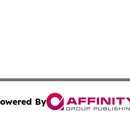
owered By
ubmit Press Release
Terms & Conditions
Copyright/DMCA