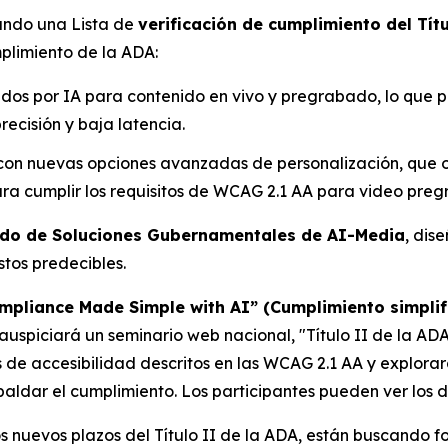
zando una Lista de
verificación de cumplimiento del Tít
plimiento de la ADA:
sados por IA para contenido en vivo y pregrabado, lo que pe
ecisión y baja latencia.
 con nuevas opciones avanzadas de personalización, que o
ra cumplir los requisitos de WCAG 2.1 AA para video pre
do de Soluciones Gubernamentales de AI-Media
, dis
tos predecibles.
ompliance Made Simple with AI” (Cumplimiento simplif
auspiciará un seminario web nacional,
"Título II de la A
os de accesibilidad descritos en las WCAG 2.1 AA y explora
ldar el cumplimiento. Los participantes pueden ver los de
 nuevos plazos del Título II de la ADA, están buscando fo