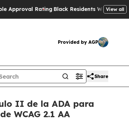
roval Rating
Black Residents Warned of Abusive C
View all
Provided by AGP
Share
ulo II de la ADA para
s de WCAG 2.1 AA