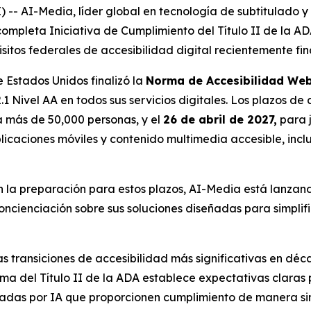
 AI-Media, líder global en tecnología de subtitulado y 
 completa Iniciativa de Cumplimiento del Título II de la AD
sitos federales de accesibilidad digital recientemente fin
 Estados Unidos finalizó la
Norma de Accesibilidad Web 
 Nivel AA en todos sus servicios digitales. Los plazos d
a más de 50,000 personas, y el
26 de abril de 2027,
para j
licaciones móviles y contenido multimedia accesible, inclui
la preparación para estos plazos, AI-Media está lanzand
ncienciación sobre sus soluciones diseñadas para simplif
s transiciones de accesibilidad más significativas en déc
ma del Título II de la ADA establece expectativas claras p
sadas por IA que proporcionen cumplimiento de manera sim